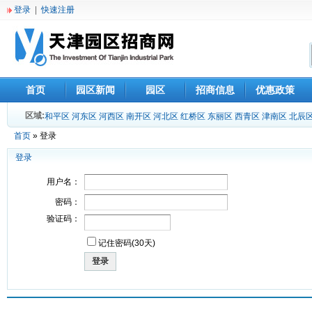
登录
|
快速注册
首页
园区新闻
园区
招商信息
优惠政策
区域:
和平区
河东区
河西区
南开区
河北区
红桥区
东丽区
西青区
津南区
北辰
首页
» 登录
登录
用户名：
密码：
验证码：
记住密码(30天)
登录