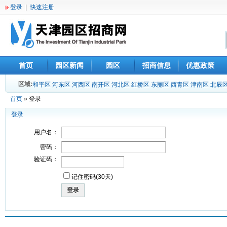
登录
|
快速注册
首页
园区新闻
园区
招商信息
优惠政策
区域:
和平区
河东区
河西区
南开区
河北区
红桥区
东丽区
西青区
津南区
北辰
首页
» 登录
登录
用户名：
密码：
验证码：
记住密码(30天)
登录