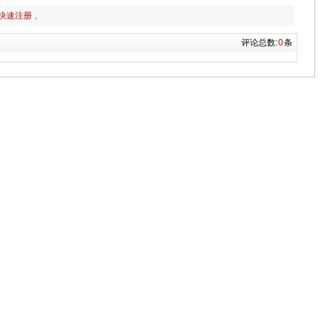
快速注册
。
评论总数:
0
条