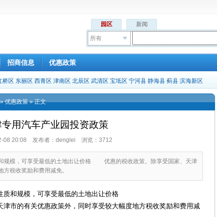
园区
新闻
所有
招商信息
优惠政策
红桥区
东丽区
西青区
津南区
北辰区
武清区
宝坻区
宁河县
静海县
蓟县
滨海新区
»
优惠政策
» 正文
津专用汽车产业园投资政策
12-08 20:08 发布者：denglei 浏览：3712
规模，可享受最低的土地出让价格 优惠的税收政策。除享受国家、天津
地方税收奖励和费用减免。
质和规模，可享受最低的土地出让价格
津市的有关优惠政策外，同时享受较大幅度地方税收奖励和费用减