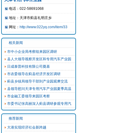
电话：
022-58691068
地址：
天津市蓟县礼明庄乡
网址：
http://www.022yq.com/item/33
相关新闻
市中小企业局考察组来园区调研
县人大领导视察开发区和专用汽车产业园
日成泰普科技有限公司奠基
市农委领导在蓟县经济开发区调研
蓟县乡镇局领导干部到产业园观摩交流
县领导慰问天津专用汽车产业园夏季高温
市金融工委领导来园区考察
市委书记张高丽深入蓟县调研参观专用汽
推荐新闻
大港实现经济社会新跨越