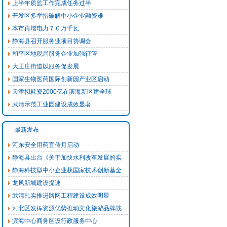
上半年质监工作完成任务过半
开发区多举措破解中小企业融资难
本市再增电力７０万千瓦
静海县召开服务业项目协调会
和平区地税局服务企业加强征管
大王庄街道以服务促发展
国家生物医药国际创新园产业区启动
天津拟耗资2000亿在滨海新区建全球
武清示范工业园建设成效显著
最新发布
河东安全用药宣传月启动
静海县出台《关于加快水利改革发展的实
静海科技型中小企业获国家技术创新基金
龙凤新城建设提速
武清扎实推进路网工程建设成效明显
河北区发挥资源优势推动文化旅游品牌战
滨海中心商务区设行政服务中心