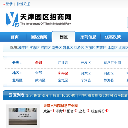
登录
|
快速注册
首页
园区新闻
园区
招商信息
优惠政策
区域:
和平区
河东区
河西区
南开区
河北区
红桥区
东丽区
西青区
津南区
北辰
分类：
全部
产业园
开发区
创意产业园
地区：
全部
和平区
河东区
河西区
北辰区
武清区
宝坻区
宁河县
静海县
园区列表
显示:
图文
图片
| 数量:
10
20
40
| 排序:
推荐度
登记时间
点评数量
天津六号院创意产业园
0
0
0
0
0
政策:
环境:
配套:
业态:
综合得分: