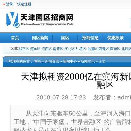
登录
|
快速注册
首页
园区新闻
园区
招商信息
优惠政策
区域:
和平区
河东区
河西区
南开区
河北区
红桥区
东丽区
西青区
津南区
北辰
您现在的位置：
首页
»
新闻资讯
»
新闻中心
»
新闻资讯
» 正文
天津拟耗资2000亿在滨海
融区
2010-07-28 17:23 发布者：ad
从天津向东驱车50公里，至海河入海口
工地，“中国于家堡，世界金融区”的广告牌
程技术人员正在这里夜以继日地工作。