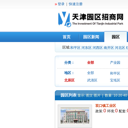
登录
|
快速注册
首页
园区新闻
园区
区域:
和平区
河东区
河西区
南开区
河北区
分类：
全部
产业园
地区：
全部
和平区
北辰区
武清区
宝坻区
园区列表
显示:
图文
图片
| 数量:
10
20
40
双口镇工业区
0
0
政策:
环境:
配套: