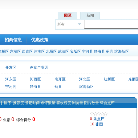
园区
新闻
所有
招商信息
优惠政策
红桥区
东丽区
西青区
津南区
北辰区
武清区
宝坻区
宁河县
静海县
蓟县
滨海新区
开发区
创意产业园
河东区
河西区
南开区
河北区
红桥区
东丽
宁河县
静海县
蓟县
滨海新区
| 排序:
推荐度
登记时间
点评数量
喜欢程度
浏览量
图片数量
综合点评
0
0
0
0
条点评
业态:
综合得分:
10
张图