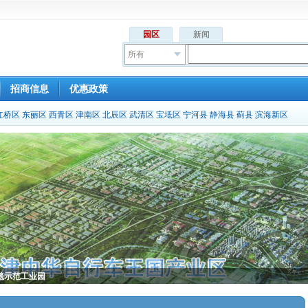
园区
新闻
所有
招商信息
优惠政策
红桥区
东丽区
西青区
津南区
北辰区
武清区
宝坻区
宁河县
静海县
蓟县
滨海新区
毯示范工业园