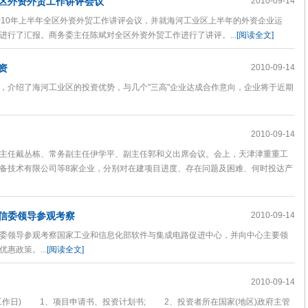
区外资外贸工作讲评会议
2010-09-14
10年上半年全区外资外贸工作讲评会议，并就海河工业区上半年的外资企业运
行了汇报。商务委主任陈斌对全区外资外贸工作进行了讲评。...
[阅读全文]
资
2010-09-14
介绍了海河工业区的投资优势，与几个"三高"企业达成合作意向，企业将于近期
2010-09-14
任戴丛栋、常务副主任伊学平、副主任郭和义出席会议。会上，天津津重重工
备技术有限公司等8家企业，分别对在建项目进度、存在问题及困难、何时投达产
信委领导参观考察
2010-09-14
领导参观考察国家工业和信息化部软件与集成电路促进中心，并向中心主要领
惠政策。...
[阅读全文]
2010-09-14
作日) 1、项目申请书、投资计划书; 2、投资者所在国家(地区)政府主管