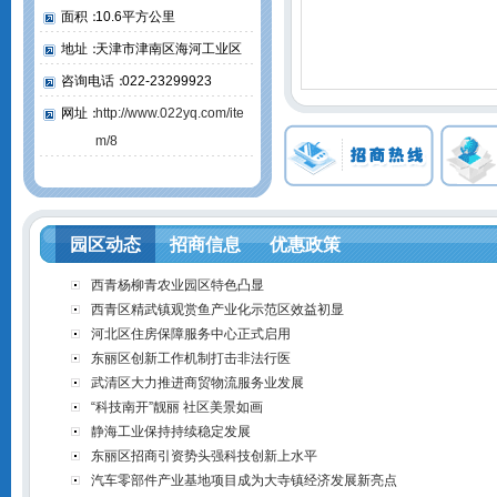
面积：
10.6平方公里
地址：
天津市津南区海河工业区
咨询电话：
022-23299923
网址：
http://www.022yq.com/ite
m/8
园区动态
招商信息
优惠政策
西青杨柳青农业园区特色凸显
西青区精武镇观赏鱼产业化示范区效益初显
河北区住房保障服务中心正式启用
东丽区创新工作机制打击非法行医
武清区大力推进商贸物流服务业发展
“科技南开”靓丽 社区美景如画
静海工业保持持续稳定发展
东丽区招商引资势头强科技创新上水平
汽车零部件产业基地项目成为大寺镇经济发展新亮点