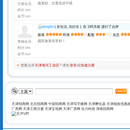
政策好，位置也还不错
注册会员
积分:
300
金币:
245
denglei
(
发短信
,
加好友
) 在 195月前 进行了点评
政策
环境
配套
业态
园区政策非常好！
青铜会员
积分:
866
金币:
826
想要点评
天津海河工业区
? 请先
登录
或
快速注册
天津招商网
北京招商网
中国招商网
天津写字楼网
天津孵化器
天津税收优惠
厂房网
天津工商注册
天津宝坻网
天津厂房网
谷川科技
津南招商网
电话咨询
400-168-6016