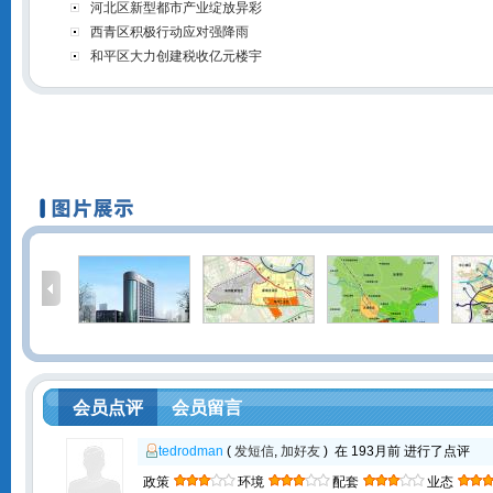
河北区新型都市产业绽放异彩
西青区积极行动应对强降雨
和平区大力创建税收亿元楼宇
会员点评
会员留言
tedrodman
(
发短信
,
加好友
) 在 193月前 进行了点评
政策
环境
配套
业态