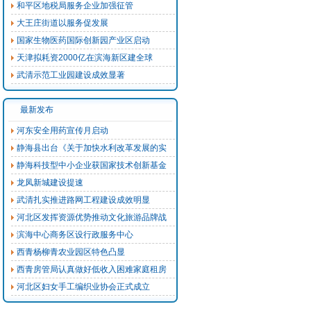
和平区地税局服务企业加强征管
大王庄街道以服务促发展
国家生物医药国际创新园产业区启动
天津拟耗资2000亿在滨海新区建全球
武清示范工业园建设成效显著
最新发布
河东安全用药宣传月启动
静海县出台《关于加快水利改革发展的实
静海科技型中小企业获国家技术创新基金
龙凤新城建设提速
武清扎实推进路网工程建设成效明显
河北区发挥资源优势推动文化旅游品牌战
滨海中心商务区设行政服务中心
西青杨柳青农业园区特色凸显
西青房管局认真做好低收入困难家庭租房
河北区妇女手工编织业协会正式成立