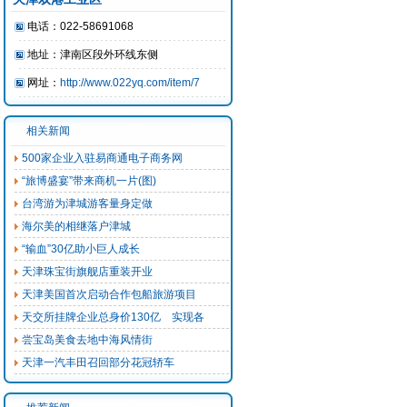
电话：
022-58691068
地址：
津南区段外环线东侧
网址：
http://www.022yq.com/item/7
相关新闻
500家企业入驻易商通电子商务网
“旅博盛宴”带来商机一片(图)
台湾游为津城游客量身定做
海尔美的相继落户津城
“输血”30亿助小巨人成长
天津珠宝街旗舰店重装开业
天津美国首次启动合作包船旅游项目
天交所挂牌企业总身价130亿 实现各
尝宝岛美食去地中海风情街
天津一汽丰田召回部分花冠轿车