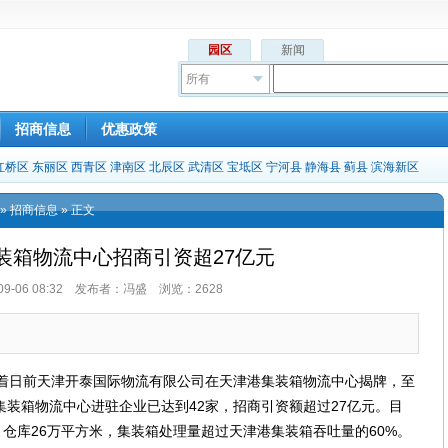
园区
新闻
所有
招商信息
优惠政策
红桥区
东丽区
西青区
津南区
北辰区
武清区
宝坻区
宁河县
静海县
蓟县
滨海新区
»
招商信息
» 正文
装箱物流中心招商引资超27亿元
-09-06 08:32 发布者：冯盛 浏览：2628
日前天津开泰国际物流有限公司在天津港集装箱物流中心揭牌，至
装箱物流中心进驻企业已达到42家，招商引资额超过27亿元。目
，仓库26万平方米，集装箱处理量超过天津港集装箱吞吐量的60%。