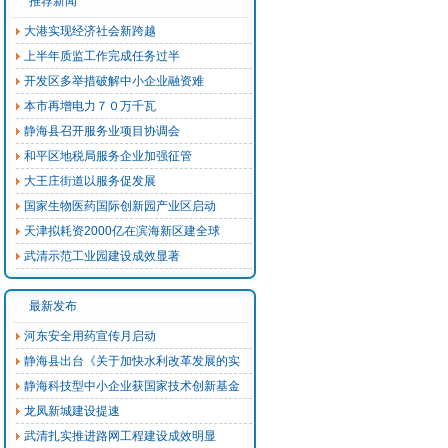
推荐新闻
大港实现经济社会新跨越
上半年质监工作完成任务过半
开发区多举措破解中小企业融资难
本市再增电力７０万千瓦
静海县召开服务业项目协调会
和平区地税局服务企业加强征管
大王庄街道以服务促发展
国家生物医药国际创新园产业区启动
天津拟耗资2000亿在滨海新区建全球
武清示范工业园建设成效显著
最新发布
河东安全用药宣传月启动
静海县出台《关于加快水利改革发展的实
静海科技型中小企业获国家技术创新基金
龙凤新城建设提速
武清扎实推进路网工程建设成效明显