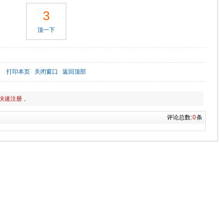
3
顶一下
打印本页
关闭窗口
返回顶部
快速注册
。
评论总数:
0
条