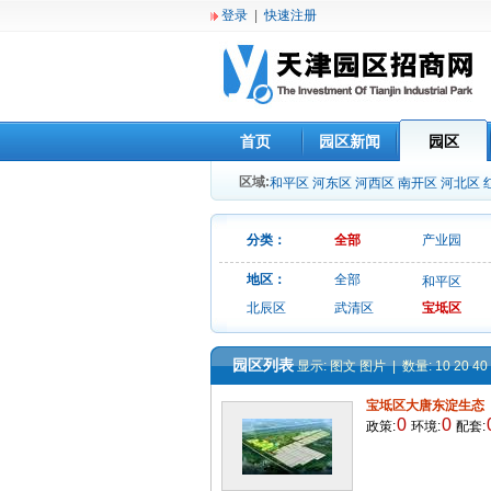
登录
|
快速注册
首页
园区新闻
园区
区域:
和平区
河东区
河西区
南开区
河北区
分类：
全部
产业园
地区：
全部
和平区
北辰区
武清区
宝坻区
园区列表
显示:
图文
图片
| 数量:
10
20
40
宝坻区大唐东淀生态
0
0
政策:
环境:
配套: