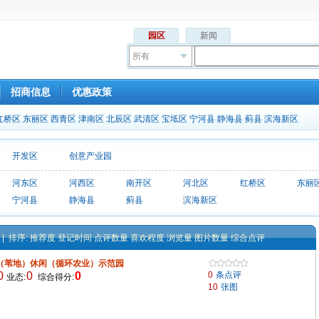
园区
新闻
所有
招商信息
优惠政策
红桥区
东丽区
西青区
津南区
北辰区
武清区
宝坻区
宁河县
静海县
蓟县
滨海新区
开发区
创意产业园
河东区
河西区
南开区
河北区
红桥区
东丽
宁河县
静海县
蓟县
滨海新区
| 排序:
推荐度
登记时间
点评数量
喜欢程度
浏览量
图片数量
综合点评
（苇地）休闲（循环农业）示范园
0
0
0
0
条点评
业态:
综合得分:
10
张图