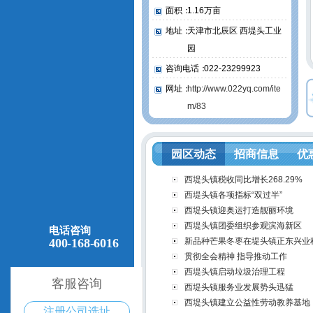
面积：
1.16万亩
地址：
天津市北辰区 西堤头工业
园
咨询电话：
022-23299923
网址：
http://www.022yq.com/ite
m/83
园区动态
招商信息
优
西堤头镇税收同比增长268.29%
西堤头镇各项指标“双过半”
西堤头镇迎奥运打造靓丽环境
西堤头镇团委组织参观滨海新区
电话咨询
400-168-6016
新品种芒果冬枣在堤头镇正东兴业
贯彻全会精神 指导推动工作
西堤头镇启动垃圾治理工程
客服咨询
西堤头镇服务业发展势头迅猛
西堤头镇建立公益性劳动教养基地
注册公司选址