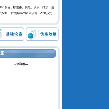
00余亩，以道路、供电、供水、排水、通
“八通一平”为标准的基础设施正在逐步完
金深加工、新型建材、塑料制品、纺织服
件等支柱产业。拥有工业规划建设面积达6.
平方公里，目前建成可利用厂房16.2万平米。
金属制品、天塑集团二塑制品、四维包装等支
地图