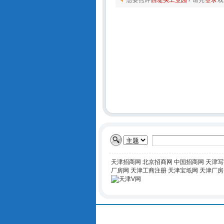
想要点评
西堤头工业园
? 请先
登录
或
天津招商网
北京招商网
中国招商网
天津写
厂房网
天津工商注册
天津宝坻网
天津厂房