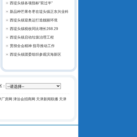
西堤头镇各项指标“双过半”
新品种芒果冬枣在堤头镇正东兴业科
西堤头镇迎奥运打造靓丽环境
西堤头镇税收同比增长268.29
西堤头镇启动垃圾治理工程
贯彻全会精神 指导推动工作
西堤头镇团委组织参观滨海新区
区：
津厂房网
津洽会招商网
天津新闻联播
天津