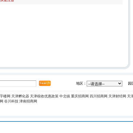
快速注册
地区：
园
字楼网
天津孵化器
天津税收优惠政策
中北镇
重庆招商网
四川招商网
天津财经网
天
网
谷川科技
津南招商网