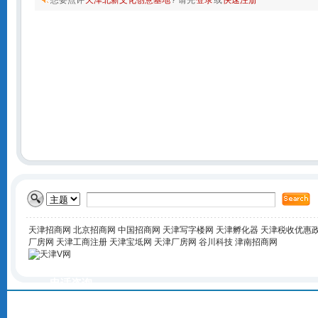
想要点评
天津北新文化创意基地
? 请先
登录
或
快速注册
天津招商网
北京招商网
中国招商网
天津写字楼网
天津孵化器
天津税收优惠
厂房网
天津工商注册
天津宝坻网
天津厂房网
谷川科技
津南招商网
电话咨询
400-168-6016