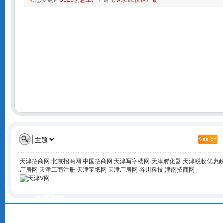
想要点评
3526创意工厂
? 请先
登录
或
快速注册
天津招商网
北京招商网
中国招商网
天津写字楼网
天津孵化器
天津税收优惠
厂房网
天津工商注册
天津宝坻网
天津厂房网
谷川科技
津南招商网
电话咨询
400-168-6016