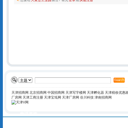
想要给
大黄堡工业园
留言? 请先
登录
或
快速注册
天津招商网
北京招商网
中国招商网
天津写字楼网
天津孵化器
天津税收优惠
厂房网
天津工商注册
天津宝坻网
天津厂房网
谷川科技
津南招商网
电话咨询
400-168-6016