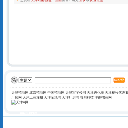
想要给
天津辰赫创意产业园
留言? 请先
登录
或
快速注册
天津招商网
北京招商网
中国招商网
天津写字楼网
天津孵化器
天津税收优惠
厂房网
天津工商注册
天津宝坻网
天津厂房网
谷川科技
津南招商网
电话咨询
400-168-6016